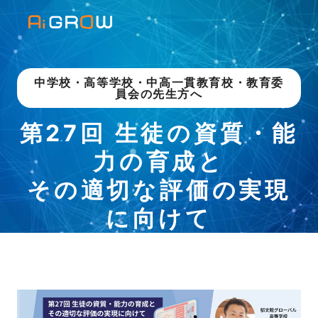
中学校・高等学校・中高一貫教育校・教育委
員会の先生方へ
第27回 生徒の資質・能
力の育成と
その適切な評価の実現
に向けて