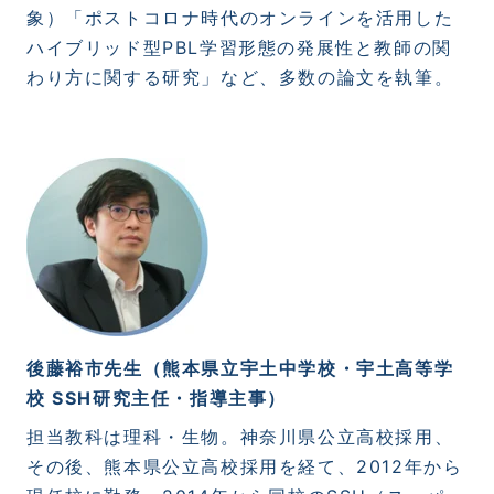
象）「ポストコロナ時代のオンラインを活用した
ハイブリッド型
PBL
学習形態の発展性と教師の関
わり方に関する研究」など、多数の論文を執筆。
後藤裕市先生（熊本県立宇土中学校・宇土高等学
校
SSH
研究主任・指導主事）
担当教科は理科・生物。神奈川県公立高校採用、
その後、熊本県公立高校採用を経て、
2012
年から