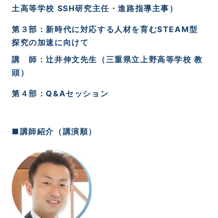
土高等学校
SSH
研究主任・進路指導主事）
第３部：新時代に対応する人材を育むSTEAM型
探究の加速に向けて
講 師：辻井伸文先生（三重県立上野高等学校 教
頭）
第４部：Q&Aセッション
■講師紹介
（講演順）