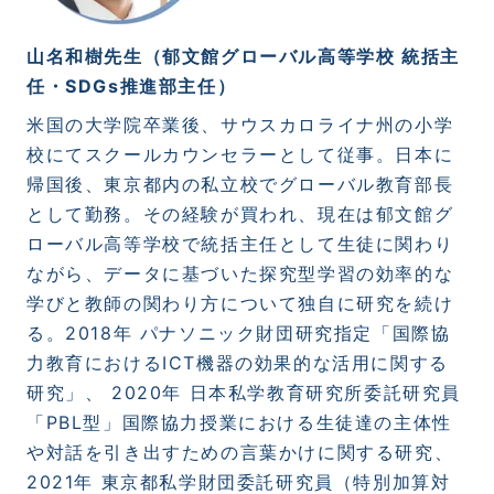
山名和樹先生（郁文館グローバル高等学校 統括主
任・
SDGs
推進部主任）
米国の大学院卒業後、サウスカロライナ州の小学
校にてスクールカウンセラーとして従事。日本に
帰国後、東京都内の私立校でグローバル教育部長
として勤務。その経験が買われ、現在は郁文館グ
ローバル高等学校で統括主任として生徒に関わり
ながら、データに基づいた探究型学習の効率的な
学びと教師の関わり方について独自に研究を続け
る。
2018
年 パナソニック財団研究指定「国際協
力教育における
ICT
機器の効果的な活用に関する
研究」、
2020
年 日本私学教育研究所委託研究員
「
PBL
型」国際協力授業における生徒達の主体性
や対話を引き出すための言葉かけに関する研究、
2021
年 東京都私学財団委託研究員（特別加算対